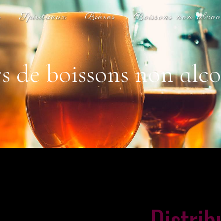
s
Spiritueux
Bières
Boissons non alcoo
s de boissons non alc
Distrib