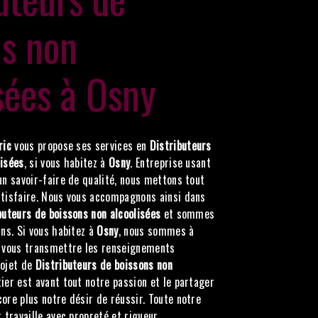
ns non
sées à Osny
ric
vous propose ses services en
Distributeurs
lisées
, si vous habitez à
Osny
. Entreprise usant
un savoir-faire de qualité, nous mettons tout
atisfaire. Nous vous accompagnons ainsi dans
buteurs de boissons non alcoolisées
et sommes
ins. Si vous habitez à
Osny
, nous sommes à
r vous transmettre les renseignements
rojet de
Distributeurs de boissons non
ier est avant tout notre passion et le partager
ore plus notre désir de réussir. Toute notre
 travaille avec propreté et rigueur.