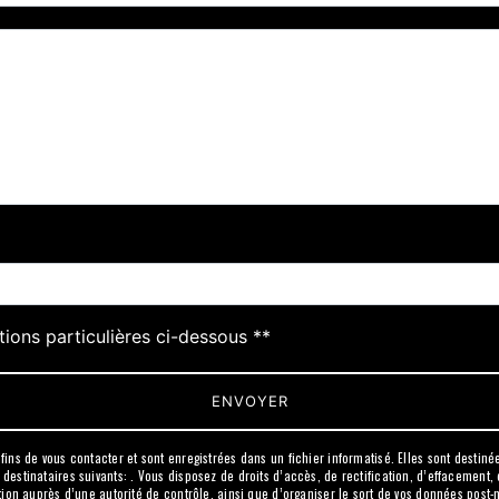
deau des cookies
tions particulières ci-dessous **
ENVOYER
s de vous contacter et sont enregistrées dans un fichier informatisé. Elles sont destinées
inataires suivants: . Vous disposez de droits d’accès, de rectification, d’effacement, de 
on auprès d’une autorité de contrôle, ainsi que d’organiser le sort de vos données post-