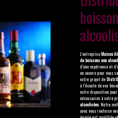
boisso
alcooli
L’entreprise
Maison Al
de boissons non alcoo
d’une expérience et d’
en oeuvre pour vous s
votre projet de
Distri
à l’écoute de vos beso
votre disposition pou
nécessaires à votre p
alcoolisées
. Notre mét
avec vous renforce enc
équipe est qualifiée et