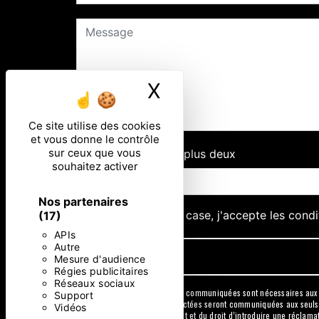
X
Masquer le ban
Ce site utilise des cookies
et vous donne le contrôle
sur ceux que vous
Combien font deux plus deux
souhaitez activer
Nos partenaires
En cochant cette case, j'accepte les condi
(17)
APIs
Autre
Mesure d'audience
Régies publicitaires
Réseaux sociaux
** Les données personnelles communiquées sont nécessaires aux fin
Support
message. Les données collectées seront communiquées aux seuls dest
Vidéos
consentement à tout moment et du droit d’introduire une réclamati