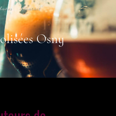
lisées
Contact
oolisées Osny
uteurs de