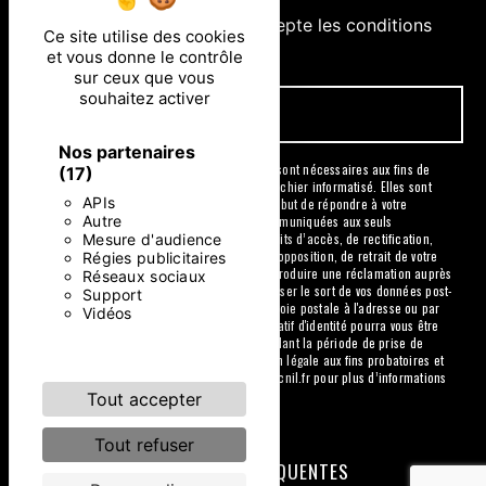
En cochant cette case, j'accepte les conditions
Ce site utilise des cookies
particulières ci-dessous **
et vous donne le contrôle
sur ceux que vous
souhaitez activer
ENVOYER
Nos partenaires
** Les données personnelles communiquées sont nécessaires aux fins de
(17)
vous contacter et sont enregistrées dans un fichier informatisé. Elles sont
APIs
destinées à et ses sous-traitants dans le seul but de répondre à votre
Autre
message. Les données collectées seront communiquées aux seuls
Mesure d'audience
destinataires suivants: . Vous disposez de droits d’accès, de rectification,
d’effacement, de portabilité, de limitation, d’opposition, de retrait de votre
Régies publicitaires
consentement à tout moment et du droit d’introduire une réclamation auprès
Réseaux sociaux
d’une autorité de contrôle, ainsi que d’organiser le sort de vos données post-
Support
mortem. Vous pouvez exercer ces droits par voie postale à l'adresse ou par
Vidéos
courrier électronique à l'adresse . Un justificatif d'identité pourra vous être
demandé. Nous conservons vos données pendant la période de prise de
contact puis pendant la durée de prescription légale aux fins probatoires et
de gestion des contentieux. Consultez le site cnil.fr pour plus d’informations
sur vos droits.
Tout accepter
Tout refuser
RECHERCHES FRÉQUENTES