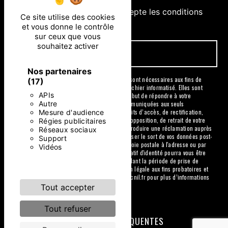
En cochant cette case, j'accepte les conditions
Ce site utilise des cookies
particulières ci-dessous **
et vous donne le contrôle
sur ceux que vous
souhaitez activer
ENVOYER
Nos partenaires
** Les données personnelles communiquées sont nécessaires aux fins de
(17)
vous contacter et sont enregistrées dans un fichier informatisé. Elles sont
APIs
destinées à et ses sous-traitants dans le seul but de répondre à votre
Autre
message. Les données collectées seront communiquées aux seuls
Mesure d'audience
destinataires suivants: . Vous disposez de droits d’accès, de rectification,
d’effacement, de portabilité, de limitation, d’opposition, de retrait de votre
Régies publicitaires
consentement à tout moment et du droit d’introduire une réclamation auprès
Réseaux sociaux
d’une autorité de contrôle, ainsi que d’organiser le sort de vos données post-
Support
mortem. Vous pouvez exercer ces droits par voie postale à l'adresse ou par
Vidéos
courrier électronique à l'adresse . Un justificatif d'identité pourra vous être
demandé. Nous conservons vos données pendant la période de prise de
contact puis pendant la durée de prescription légale aux fins probatoires et
de gestion des contentieux. Consultez le site cnil.fr pour plus d’informations
sur vos droits.
Tout accepter
Tout refuser
RECHERCHES FRÉQUENTES