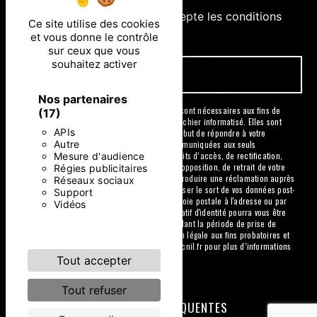
En cochant cette case, j'accepte les conditions
Ce site utilise des cookies
particulières ci-dessous **
et vous donne le contrôle
sur ceux que vous
souhaitez activer
ENVOYER
Nos partenaires
** Les données personnelles communiquées sont nécessaires aux fins de
(17)
vous contacter et sont enregistrées dans un fichier informatisé. Elles sont
APIs
destinées à et ses sous-traitants dans le seul but de répondre à votre
Autre
message. Les données collectées seront communiquées aux seuls
Mesure d'audience
destinataires suivants: . Vous disposez de droits d’accès, de rectification,
d’effacement, de portabilité, de limitation, d’opposition, de retrait de votre
Régies publicitaires
consentement à tout moment et du droit d’introduire une réclamation auprès
Réseaux sociaux
d’une autorité de contrôle, ainsi que d’organiser le sort de vos données post-
Support
mortem. Vous pouvez exercer ces droits par voie postale à l'adresse ou par
Vidéos
courrier électronique à l'adresse . Un justificatif d'identité pourra vous être
demandé. Nous conservons vos données pendant la période de prise de
contact puis pendant la durée de prescription légale aux fins probatoires et
de gestion des contentieux. Consultez le site cnil.fr pour plus d’informations
sur vos droits.
Tout accepter
Tout refuser
RECHERCHES FRÉQUENTES