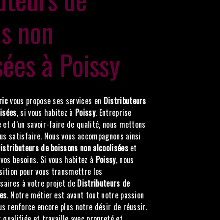
ns non
sées à Poissy
ric
vous propose ses services en
Distributeurs
lisées
, si vous habitez à
Poissy
. Entreprise
 et d’un savoir-faire de qualité, nous mettons
ous satisfaire. Nous vous accompagnons ainsi
istributeurs de boissons non alcoolisées
et
vos besoins. Si vous habitez à
Poissy
, nous
ition pour vous transmettre les
aires à votre projet de
Distributeurs de
ées
. Notre métier est avant tout notre passion
us renforce encore plus notre désir de réussir.
 qualifiée et travaille avec propreté et