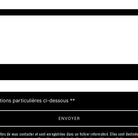
deau des cookies
tions particulières ci-dessous **
ENVOYER
s de vous contacter et sont enregistrées dans un fichier informatisé. Elles sont destinées