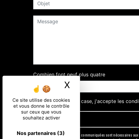
Combien font neuf plus quatre
X
Masquer le ban
Ce site utilise des cookies
En cochant cette case, j'accepte les condi
et vous donne le contrôle
sur ceux que vous
souhaitez activer
Nos partenaires
(3)
** Les données personnelles communiquées sont nécessaires aux fin