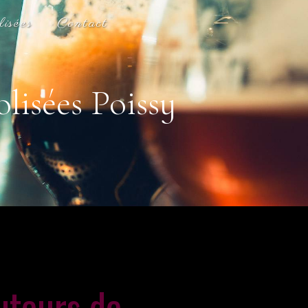
lisées
Contact
lisées Poissy
uteurs de