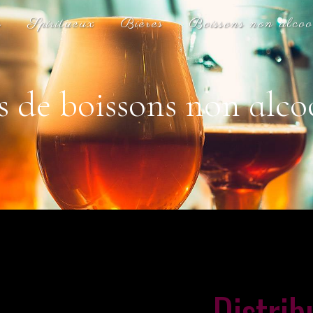
s
Spiritueux
Bières
Boissons non alcoo
s de boissons non alcoo
Distrib