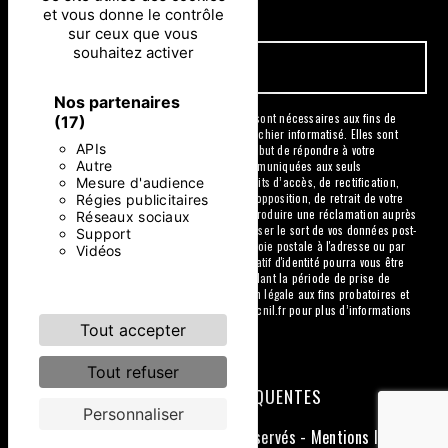
particulières ci-dessous **
et vous donne le contrôle
sur ceux que vous
souhaitez activer
ENVOYER
Nos partenaires
** Les données personnelles communiquées sont nécessaires aux fins de
(17)
vous contacter et sont enregistrées dans un fichier informatisé. Elles sont
APIs
destinées à et ses sous-traitants dans le seul but de répondre à votre
Autre
message. Les données collectées seront communiquées aux seuls
Mesure d'audience
destinataires suivants: . Vous disposez de droits d’accès, de rectification,
d’effacement, de portabilité, de limitation, d’opposition, de retrait de votre
Régies publicitaires
consentement à tout moment et du droit d’introduire une réclamation auprès
Réseaux sociaux
d’une autorité de contrôle, ainsi que d’organiser le sort de vos données post-
Support
mortem. Vous pouvez exercer ces droits par voie postale à l'adresse ou par
Vidéos
courrier électronique à l'adresse . Un justificatif d'identité pourra vous être
demandé. Nous conservons vos données pendant la période de prise de
contact puis pendant la durée de prescription légale aux fins probatoires et
de gestion des contentieux. Consultez le site cnil.fr pour plus d’informations
sur vos droits.
Tout accepter
Tout refuser
RECHERCHES FRÉQUENTES
Personnaliser
©
Vistalid
- 2026 - Tous droits réservés -
Mentions légales